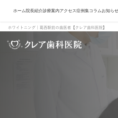
ホーム
院長紹介
診療案内
アクセス
症例集
コラム
お知ら
ホワイトニング｜葛西駅前の歯医者【クレア歯科医院】